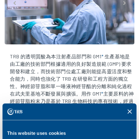
TRB 的透明質酸為本注射產品部門和 GM1
*
生產基地是
由工廠的技術部門根據適用的良好製造規範 (GMP) 要求
開發和建立，而技術部門位處工廠則能提高靈活度和整
合能力，同時也強化了 TRB 在研發和工程方面的獨立
性。神經節苷脂和單一唾液神經苷酯的分離和純化過程
在武夫里基地不斷發展與擴張。用作 GM1
*
主要原料的神
經節苷脂粉末乃是基於 TRB 生物科技的專有技術，經過
多次清洗、提取和純化步而成。
This website uses cookies