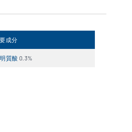
要成分
明質酸
0.3%