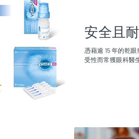
安全且
憑藉逾 15 年的乾
受性而常獲眼科醫