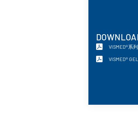
DOWNLOA
VISMED®
VISMED® G