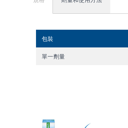
包裝
單一劑量