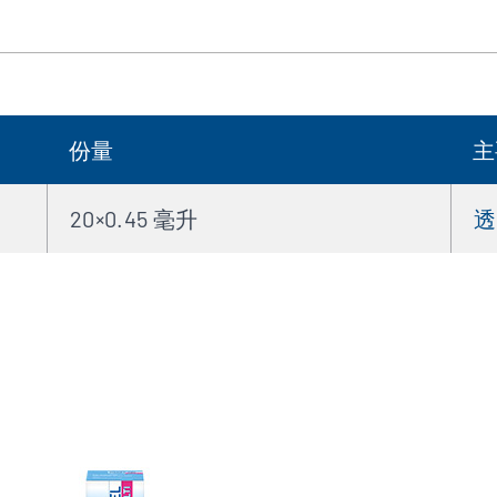
份量
主
20×0.45 毫升
透