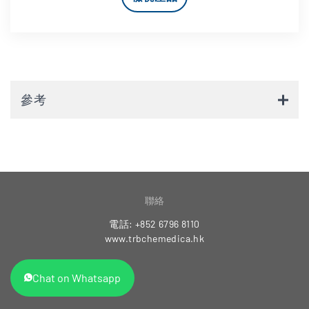
參考
聯絡
電話: +852 6796 8110
www.trbchemedica.hk
Chat on Whatsapp