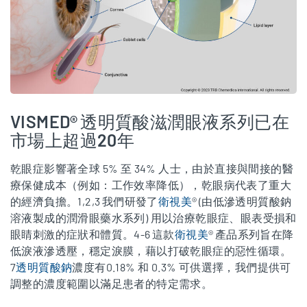
VISMED® 透明質酸滋潤眼液系列已在
市場上超過20年
乾眼症影響著全球
5%
至
34%
人士，由於直接與間接的醫
療保健成本（例如：工作效率降低），乾眼病代表了重大
的經濟負擔。
1,2,3
我們研發了
衛視美
®
(
由低滲透明質酸鈉
溶液製成的潤滑眼藥水系列
)
用以治療乾眼症、眼表受損和
眼睛刺激的症狀和體質。
4-6
這款
衛視美
®
產品系列旨在降
低淚液滲透壓，穩定淚膜，藉以打破乾眼症的惡性循環。
7
透明質酸鈉
濃度有
0.18%
和
0.3%
可供選擇，我們提供可
調整的濃度範圍以滿足患者的特定需求
。